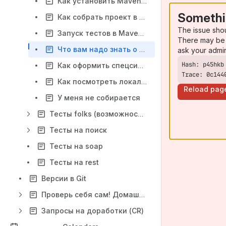
Как установить Maven на Windows?
Somethi
Как собрать проект в Maven
The issue sho
Запуск тестов в Maven через командную строку
There may be 
Что вам надо знать о командной строке
ask your admi
Как оформить спецсимволы в запросе?
Trace: 0c144
Как посмотреть локальные изменения
Reload pag
У меня не собирается
Тесты folks (возможности и ограничения)
Тесты на поиск
Тесты на soap
Тесты на rest
Версии в Git
Проверь себя сам! Домашние задания
Запросы на доработки (CR)