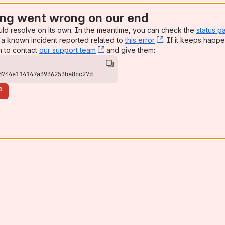
ng went wrong on our end
uld resolve on its own. In the meantime, you can check the
status p
a known incident reported related to
this error
, (opens new win
. If it keeps happe
n to contact
our support team
, (opens new window)
and give them:
0744e114147a3936253ba8cc27d
e