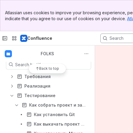
Banner
Spaces
Atlassian uses cookies to improve your browsing experience, per
Top Bar
indicate that you agree to our use of cookies on your device.
Atl
Apps
Sidebar
Main Content
Confluence
Content
FOLKS
Results will update as you type.
Back to top
Требования
Реализация
Тестирование
Как собрать проект и запустить тесты
Как установить Git
Как выкачать проект из Git к себе на компьютер