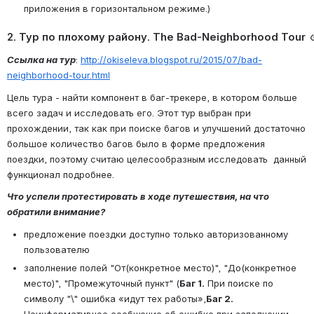
приложения в горизонтальном режиме.)
2. Тур по плохому району. The Bad-Neighborhood Tour
Ссылка на тур
: 
http://okiseleva.blogspot.ru/2015/07/bad-
neighborhood-tour.html
Цель тура - найти компонент в баг-трекере, в котором больше 
всего задач и исследовать его. Этот тур выбран при 
прохождении, так как при поиске багов и улучшений достаточно 
большое количество багов было в форме предложения 
поездки, поэтому считаю целесообразным исследовать  данный 
функционал подробнее.
Что успели протестировать в ходе путешествия, на что 
обратили внимание?
предложение поездки доступно только авторизованному 
пользователю
заполнение полей "От(конкретное место)", "До(конкретное 
место)", "Промежуточный пункт" (
Баг 1.
 При поиске по 
символу "\" ошибка «идут тех работы»,
Баг 2.